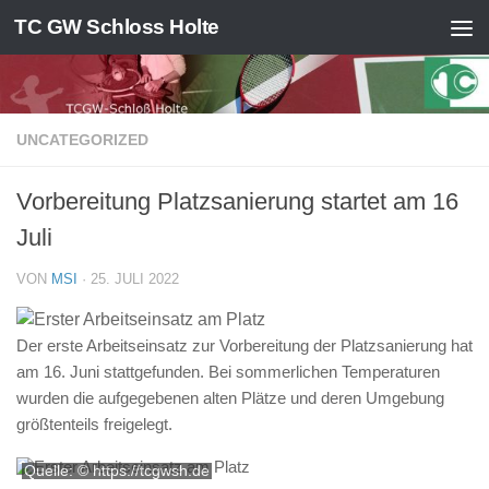
TC GW Schloss Holte
Zum Inhalt springen
UNCATEGORIZED
Vorbereitung Platzsanierung startet am 16
Juli
VON
MSI
·
25. JULI 2022
Der erste Arbeitseinsatz zur Vorbereitung der Platzsanierung hat
am 16. Juni stattgefunden. Bei sommerlichen Temperaturen
wurden die aufgegebenen alten Plätze und deren Umgebung
größtenteils freigelegt.
Quelle: © https://tcgwsh.de