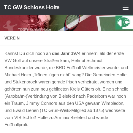
TC GW Schloss Holte
Zum Inhalt springen
VEREIN
Kannst Du dich noch an
das Jahr 1974
erinnern, als der erste
VW Golf auf unsere Straßen kam, Helmut Schmidt
Bundeskanzler wurde, die BRD Fußball-Weltmeister wurde, und
Michael Holm „Tränen lügen nicht“ sang? Die Gemeinden Holte
und Stukenbrock waren gerade frisch verheiratet worden und
gehörten nun zum neu gebildeten Kreis Güters­loh. Eine schnelle
(Autobahn-)Ver­bindung von Bielefeld nach Paderborn war noch
ein Traum, Jimmy Connors aus den USA gewann Wimbledon,
und Ewald Lienen (TC Grün-Weiß-Mitglied ab 1975) wechselte
vom VfB Schloß Holte zu Arminia Bielefeld und wurde
Fußballprofi.