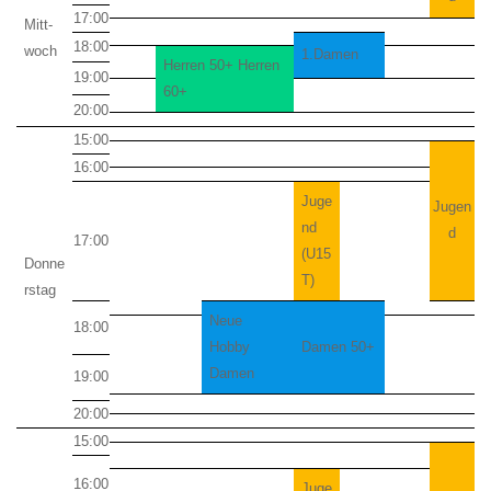
17:00
Mitt-
18:00
woch
1.Damen
Herren 50+ Herren
19:00
60+
20:00
15:00
16:00
Juge
Jugen
nd
d
17:00
(U15
Donne
T)
rstag
Neue
18:00
Hobby
Damen 50+
Damen
19:00
20:00
15:00
16:00
Juge