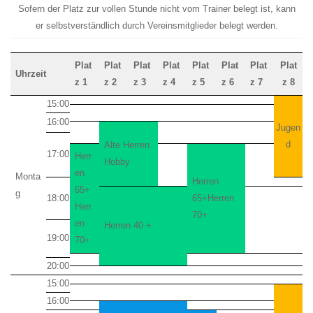
Sofern der Platz zur vollen Stunde nicht vom Trainer belegt ist, kann
er selbstverständlich durch Vereinsmitglieder belegt werden.
Plat
Plat
Plat
Plat
Plat
Plat
Plat
Plat
Uhrzeit
z 1
z 2
z 3
z 4
z 5
z 6
z 7
z 8
15:00
16:00
Jugen
d
Alte Herren
17:00
Herr
Hobby
en
Monta
Herren
65+
g
18:00
65+Herren
Herr
70+
en
Herren 40 +
19:00
70+
20:00
15:00
16:00