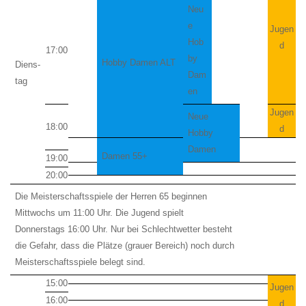
Neu
e
Jugen
Hob
d
17:00
by
Hobby Damen ALT
Diens-
Dam
tag
en
Jugen
Neue
18:00
d
Hobby
Damen
Damen 55+
19:00
20:00
Die Meisterschaftsspiele der Herren 65 beginnen
Mittwochs um 11:00 Uhr. Die Jugend spielt
Donnerstags 16:00 Uhr. Nur bei Schlechtwetter besteht
die Gefahr, dass die Plätze (grauer Bereich) noch durch
Meisterschaftsspiele belegt sind.
15:00
Jugen
16:00
d