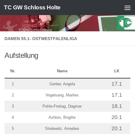
TC GW Schloss Holte
Zum Inhalt springen
DAMEN 55.1- OSTWESTFALENLIGA
Aufstellung
Nr.
Name
LK
17.1
1
Gerber, Angela
17.1
2
Vogelsang, Marlies
18.1
3
Pehle-Freitag, Dagmar
20.1
4
Ashton, Brigitte
20.1
5
Strelewitz, Annelies