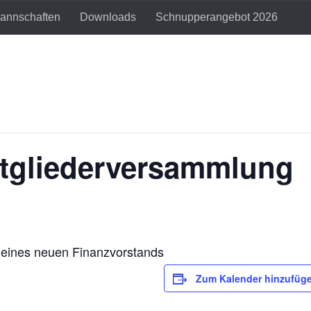
annschaften
Downloads
Schnupperangebot 2026
itgliederversammlung
 eines neuen Finanzvorstands
Zum Kalender hinzufüg